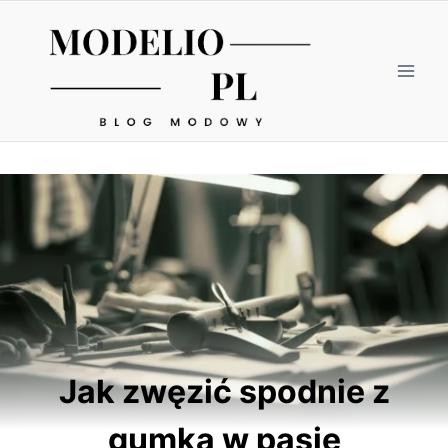
Przejdź
do
treści
Jak zwęzić spodnie z
gumką w pasie